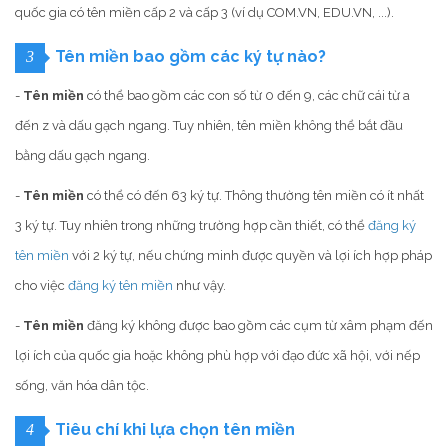
quốc gia có tên miền cấp 2 và cấp 3 (ví dụ COM.VN, EDU.VN, ...).
Tên miền bao gồm các ký tự nào?
3
-
Tên miền
có thể bao gồm các con số từ 0 đến 9, các chữ cái từ a
đến z và dấu gạch ngang. Tuy nhiên, tên miền không thể bắt đầu
bằng dấu gạch ngang.
-
Tên miền
có thể có đến 63 ký tự. Thông thường tên miền có ít nhất
3 ký tự. Tuy nhiên trong những trường hợp cần thiết, có thể
đăng ký
tên miền
với 2 ký tự, nếu chứng minh được quyền và lợi ích hợp pháp
cho việc
đăng ký tên miền
như vậy.
-
Tên miền
đăng ký không được bao gồm các cụm từ xâm phạm đến
lợi ích của quốc gia hoặc không phù hợp với đạo đức xã hội, với nếp
sống, văn hóa dân tộc.
Tiêu chí khi lựa chọn tên miền
4