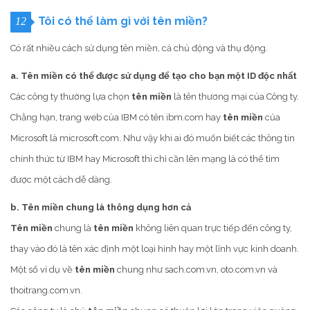
Tôi có thể làm gì với tên miền?
12
Có rất nhiều cách sử dụng tên miền, cả chủ động và thụ động.
a. Tên miền có thể được sử dụng để tạo cho bạn một ID độc nhất
Các công ty thường lựa chọn
tên miền
là tên thương mại của Công ty.
Chẳng hạn, trang web của IBM có tên ibm.com hay
tên miền
của
Microsoft là microsoft.com. Như vậy khi ai đó muốn biết các thông tin
chính thức từ IBM hay Microsoft thì chỉ cần lên mạng là có thể tìm
được một cách dễ dàng.
b. Tên miền chung là thông dụng hơn cả
Tên miền
chung là
tên miền
không liên quan trực tiếp đến công ty,
thay vào đó là tên xác định một loại hình hay một lĩnh vực kinh doanh.
Một số ví dụ về
tên miền
chung như sach.com.vn, oto.com.vn và
thoitrang.com.vn.