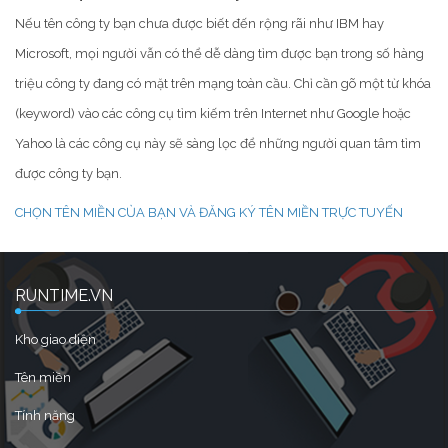
Nếu tên công ty bạn chưa được biết đến rộng rãi như IBM hay
Microsoft, mọi người vẫn có thể dễ dàng tìm được bạn trong số hàng
triệu công ty đang có mặt trên mạng toàn cầu. Chỉ cần gõ một từ khóa
(keyword) vào các công cụ tìm kiếm trên Internet như Google hoặc
Yahoo là các công cụ này sẽ sàng lọc để những người quan tâm tìm
được công ty bạn.
CHỌN TÊN MIỀN CỦA BẠN VÀ ĐĂNG KÝ TÊN MIỀN TRỰC TUYẾN
RUNTIME.VN
Kho giao diện
Tên miền
Tính năng