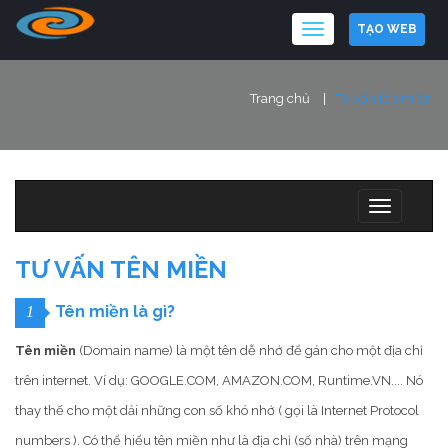
TẠO WEB
Trang chủ
Tư vấn tên miền
TƯ VẤN TÊN MIỀN
Tên miền là gì?
1
Tên miền
(Domain name) là một tên dễ nhớ để gán cho một địa chỉ
trên internet. Ví dụ: GOOGLE.COM, AMAZON.COM, Runtime.VN.... Nó
thay thế cho một dải những con số khó nhớ ( gọi là Internet Protocol
numbers ). Có thể hiểu tên miền như là địa chỉ (số nhà) trên mạng