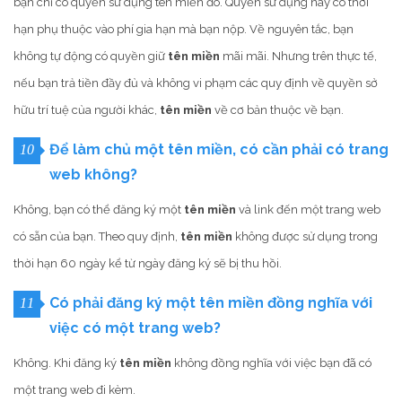
bạn chỉ có quyền sử dụng tên miền đó. Quyền sử dụng này có thời
hạn phụ thuộc vào phí gia hạn mà bạn nộp. Về nguyên tắc, bạn
không tự động có quyền giữ
tên miền
mãi mãi. Nhưng trên thực tế,
nếu bạn trả tiền đầy đủ và không vi phạm các quy định về quyền sở
hữu trí tuệ của người khác,
tên miền
về cơ bản thuộc về bạn.
Để làm chủ một tên miền, có cần phải có trang
10
web không?
Không, bạn có thể đăng ký một
tên miền
và link đến một trang web
có sẵn của bạn. Theo quy định,
tên miền
không được sử dụng trong
thời hạn 60 ngày kể từ ngày đăng ký sẽ bị thu hồi.
Có phải đăng ký một tên miền đồng nghĩa với
11
việc có một trang web?
Không. Khi đăng ký
tên miền
không đồng nghĩa với việc bạn đã có
một trang web đi kèm.