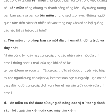
Các công ty là chủ
tên miền
chung có thuận lợi lớn trong việc quảng
bá.
Tên miền
càng chung thì thành công càng lớn. Hãy tưởng tượng
bạn bán sách và bạn có
tên miền
chung sach.com.vn. Những người
quan tâm đến sách tất nhiên sẽ vào trang này. Còn có cơ hội quảng
cáo nào tốt và hiệu quả hơn?
c. Tên miền cho phép bạn có một địa chỉ email thường trực và
duy nhất
Nhiều công ty ngày nay cung cấp cho các nhân viên một địa chỉ
email thống nhất. Email của bạn khi đó sẽ là:
tenban@tenmien.com.vn. Tất cả các thư từ sẽ được chuyển vào hộp
thư do người cung cấp dịch vụ internet của bạn cung cấp. Bạn có thể
thay đổi người cung cấp dịch vụ internet mà vẫn giữ nguyên địa chỉ
email.
d. Tên miền có thể được sử dụng để nâng cao vị trí trong danh
sách kết quả tìm kiếm của các máy tìm kiềm.