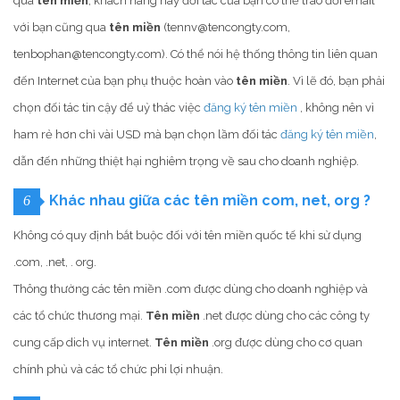
qua
tên miền
, khách hàng hay đối tác của bạn có thể trao đổi email
với bạn cũng qua
tên miền
(tennv@tencongty.com,
tenbophan@tencongty.com). Có thể nói hệ thống thông tin liên quan
đến Internet của bạn phụ thuộc hoàn vào
tên miền
. Vì lẽ đó, bạn phải
chọn đối tác tin cậy để uỷ thác việc
đăng ký tên miền
, không nên vì
ham rẻ hơn chỉ vài USD mà bạn chọn lầm đối tác
đăng ký tên miền
,
dẫn đến những thiệt hại nghiêm trọng về sau cho doanh nghiệp.
Khác nhau giữa các tên miền com, net, org ?
6
Không có quy định bắt buộc đối với tên miền quốc tế khi sử dụng
.com, .net, . org.
Thông thường các tên miền .com được dùng cho doanh nghiệp và
các tổ chức thương mại.
Tên miền
.net được dùng cho các công ty
cung cấp dich vụ internet.
Tên miền
.org được dùng cho cơ quan
chính phủ và các tổ chức phi lợi nhuận.