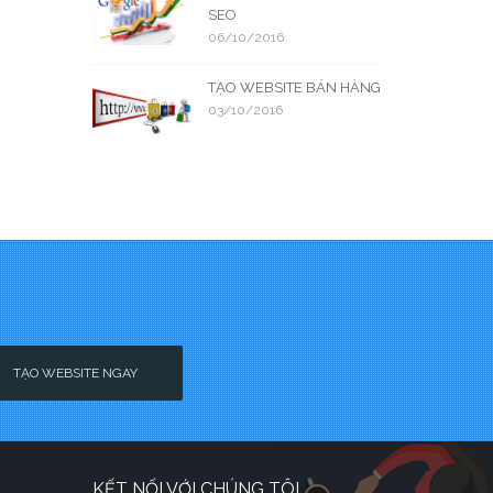
SEO
06/10/2016
TẠO WEBSITE BÁN HÀNG
03/10/2016
TẠO WEBSITE NGAY
KẾT NỐI VỚI CHÚNG TÔI