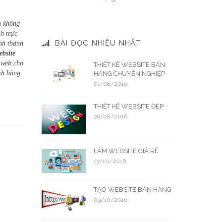
h không
h trực
BÀI ĐỌC NHIỀU NHẤT
nh thành
ebsite
ế web cho
THIẾT KẾ WEBSITE BÁN
ch hàng
HÀNG CHUYÊN NGHIỆP
01/08/2016
THIẾT KẾ WEBSITE ĐẸP
29/08/2016
LÀM WEBSITE GIÁ RẺ
13/10/2016
TẠO WEBSITE BÁN HÀNG
03/10/2016