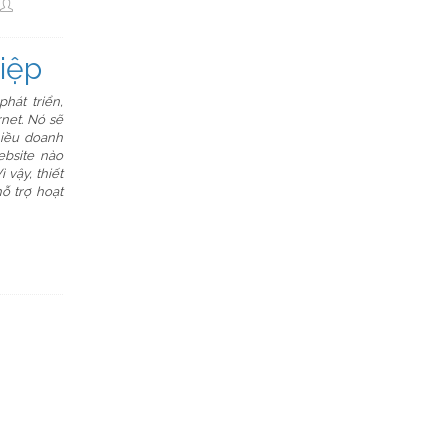
iệp
hát triển,
net. Nó sẽ
hiều doanh
ebsite nào
vậy, thiết
ỗ trợ hoạt