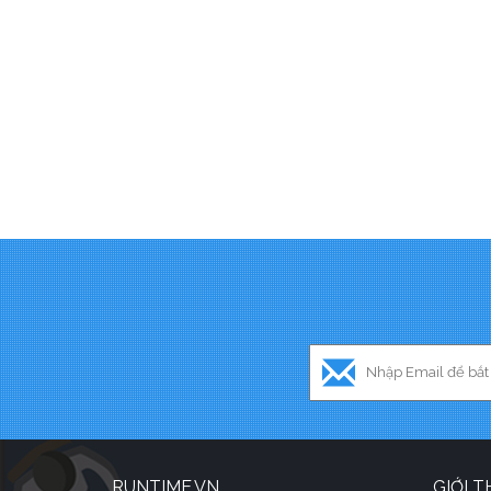
RUNTIME.VN
GIỚI T