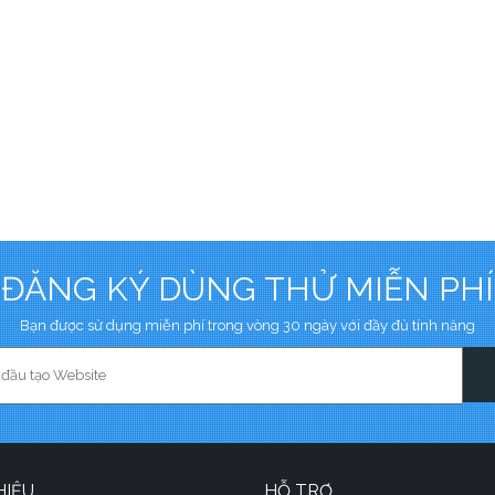
ĐĂNG KÝ DÙNG THỬ MIỄN PHÍ
Bạn được sử dụng miễn phí trong vòng 30 ngày với đầy đủ tính năng
HIỆU
HỖ TRỢ