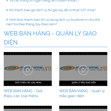
Tôi cần thông tin ngân hàng để chuyển khoản ?
Khi thanh toán gói dịch vụ thì giá này đã có thuế VAT chưa?
Hình thức thanh toán khi sử dụng dịch vụ Runtime.vn như thế
nào? trả theo tháng hay theo năm?
WEB BÁN HÀNG - QUẢN LÝ GIAO
DIỆN
WEB BÁN HÀNG - Giới
WEB BÁN HÀNG - Quản lý
thiệu các loại menu
mẫu giao diện