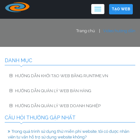
TẠO WEB
Trang chủ
Video hướng dẫn
DANH MỤC
HƯỚNG DẪN KHỞI TẠO WEB BẰNG RUNTIME.VN
HƯỚNG DẪN QUẢN LÝ WEB BÁN HÀNG
HƯỚNG DẪN QUẢN LÝ WEB DOANH NGHIỆP
CÂU HỎI THƯỜNG GẶP NHẤT
Trong quá trình sử dụng thử miễn phí website, tôi có được nhân
viên tư vấn hỗ trợ sử dụng website không?