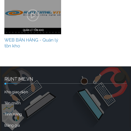
WEB BÁN HÀNG - Quản lý
tồn kho
RUNTIME.VN
Kho giao diện
Tên miền
Tính năng
Bảng giá