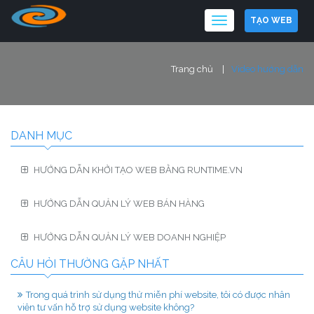
TẠO WEB
Trang chủ
Video hướng dẫn
DANH MỤC
HƯỚNG DẪN KHỞI TẠO WEB BẰNG RUNTIME.VN
HƯỚNG DẪN QUẢN LÝ WEB BÁN HÀNG
HƯỚNG DẪN QUẢN LÝ WEB DOANH NGHIỆP
CÂU HỎI THƯỜNG GẶP NHẤT
Trong quá trình sử dụng thử miễn phí website, tôi có được nhân
viên tư vấn hỗ trợ sử dụng website không?