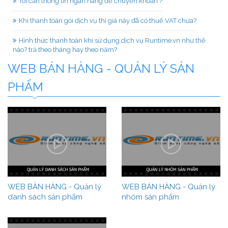
Tôi cần thông tin ngân hàng để chuyển khoản ?
Khi thanh toán gói dịch vụ thì giá này đã có thuế VAT chưa?
Hình thức thanh toán khi sử dụng dịch vụ Runtime.vn như thế
nào? trả theo tháng hay theo năm?
WEB BÁN HÀNG - QUẢN LÝ SẢN
PHẨM
WEB BÀN HÀNG - Quản lý
WEB BÁN HÀNG - Quản lý
danh sách sản phẩm
nhóm sản phẩm